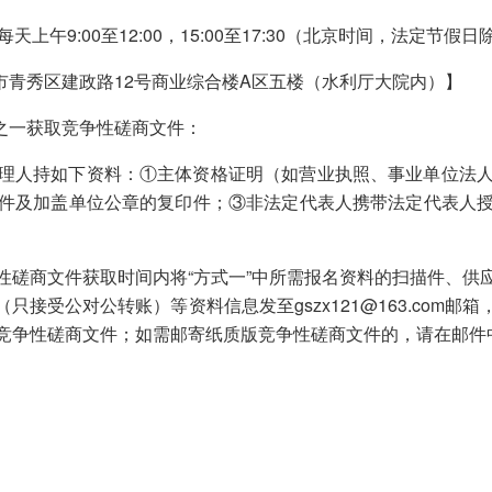
每天上午9:00至12:00，15:00至17:30（北京时间，法定节假日
市青秀区建政路12号商业综合楼A区五楼（水利厅大院内）】
之一获取竞争性磋商文件：
理人持如下资料：①主体资格证明（如营业执照、事业单位法
件及加盖单位公章的复印件；③非法定代表人携带法定代表人
性磋商文件获取时间内将“方式一”中所需报名资料的扫描件、供
接受公对公转账）等资料信息发至gszx121@163.com
竞争性磋商文件；如需邮寄纸质版竞争性磋商文件的，请在邮件