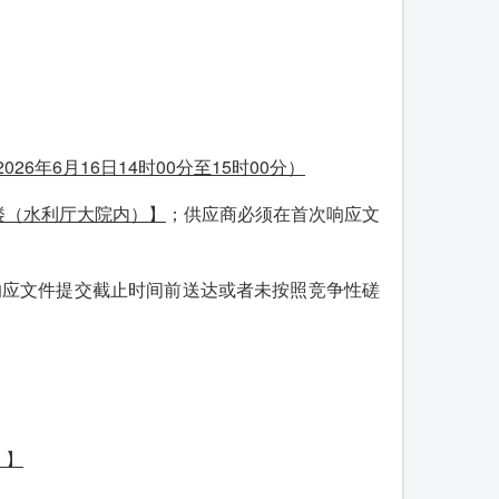
02
6
年
6
月
16
日
14
时
0
0分至
15
时
0
0分）
楼（水利厅大院内）】
；供应商必须在首次响应文
响应文件提交截止时间前送达或者未按照竞争性磋
）】