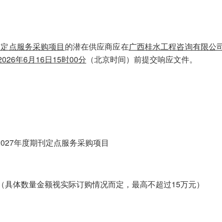
刊定点服务采购项目
的潜在供应商应在
广西桂水工程咨询有限公司
202
6
年
6
月
16
日
15
时
0
0分
（北京时间）前提交响应文件。
027年度期刊定点服务采购项目
元（具体数量金额视实际订购情况而定，最高不超过15万元）