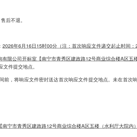
，售后不退。
：
202
6
年
6
月
16
日
15
时
0
0分（注：首次响应文件递交起止时间：2
询有限公司开标室【南宁市青秀区建政路12号商业综合楼A区五
应文件提交地点。
间前，将响应文件密封送达首次响应文件提交地点。未在首次
【南宁市青秀区建政路12号商业综合楼A区五楼（水利厅大院内