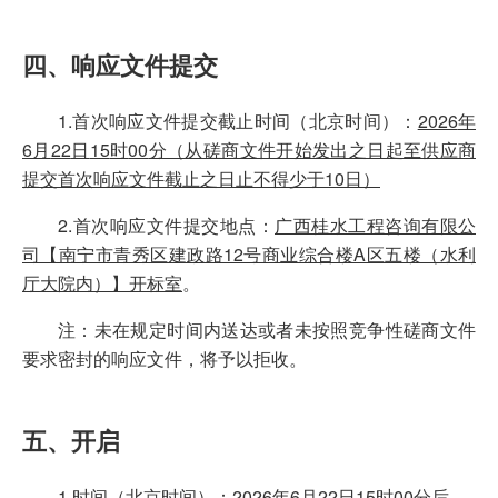
四、响应文件提交
1.首次响应文件提交截止时间（北京时间）：
2026
年
6
月
22
日
15
时
00
分
（从磋商文件开始发出之日起至供应商
提交首次响应文件截止之日止不得少于10日）
2.首次响应文件提交地点：
广西桂水工程咨询有限公
司【南宁市青秀区建政路12号商业综合楼A区五楼（水利
厅大院内）】开标室
。
注：未在规定时间内送达或者未按照竞争性磋商文件
要求密封的响应文件，将予以拒收。
五、开启
1.时间（北京时间）：
2026
年
6
月
22
日
15
时
00
分
后